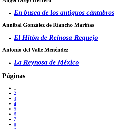
Ángel Ocejo Herrero
En busca de los antiguos cántabros
Annibal González de Riancho Mariñas
El Hitón de Reinosa-Requejo
Antonio del Valle Menéndez
La Reynosa de México
Páginas
1
2
3
4
5
6
7
8