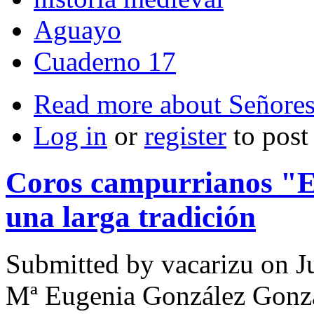
Aguayo
Cuaderno 17
Read more
about Señores 
Log in
or
register
to pos
Coros campurrianos "E
una larga tradición
Submitted by
vacarizu
on Ju
Mª Eugenia González Gonz