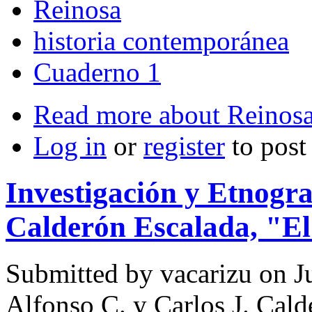
Reinosa
historia contemporánea
Cuaderno 1
Read more
about Reinosa
Log in
or
register
to pos
Investigación y Etnogra
Calderón Escalada, "E
Submitted by
vacarizu
on Ju
Alfonso C. y Carlos J. Cald