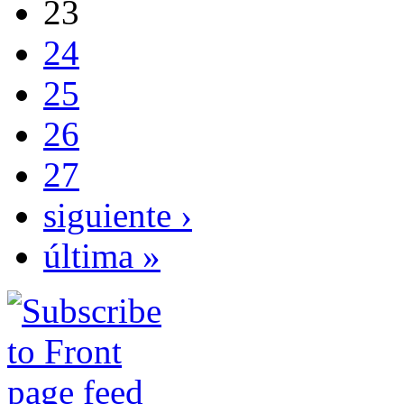
23
24
25
26
27
siguiente ›
última »