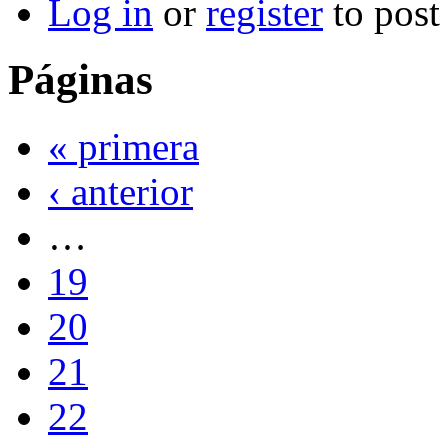
Log in
or
register
to pos
Páginas
« primera
‹ anterior
…
19
20
21
22