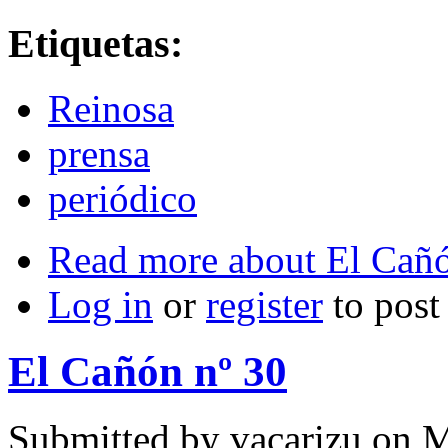
Etiquetas:
Reinosa
prensa
periódico
Read more
about El Cañó
Log in
or
register
to pos
El Cañón nº 30
Submitted by
vacarizu
on M