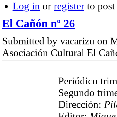
Log in
or
register
to pos
El Cañón nº 26
Submitted by
vacarizu
on M
Asociación Cultural El Cañ
Periódico tri
Segundo trime
Dirección:
Pi
Editor:
Miguel