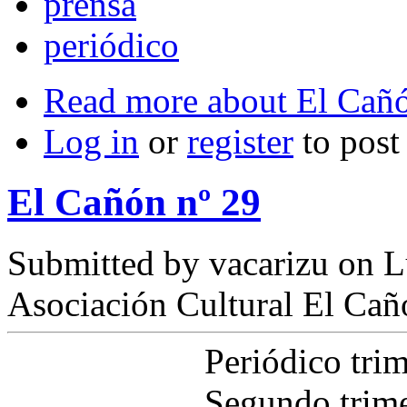
prensa
periódico
Read more
about El Cañó
Log in
or
register
to pos
El Cañón nº 29
Submitted by
vacarizu
on L
Asociación Cultural El Cañ
Periódico tri
Segundo trime