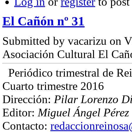
Log in
or
register
to pos
El Cañón nº 31
Submitted by
vacarizu
on Vi
Asociación Cultural El Cañ
Periódico trimestral de R
Cuarto trimestre 2016
Dirección:
Pilar Lorenzo D
Editor:
Miguel Ángel Pérez 
Contacto:
redaccionreinos