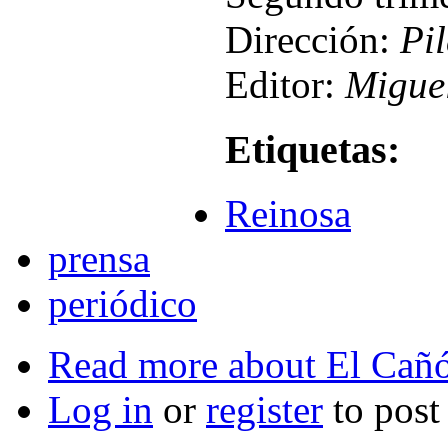
Dirección:
Pi
Editor:
Miguel
Etiquetas:
Reinosa
prensa
periódico
Read more
about El Cañó
Log in
or
register
to pos