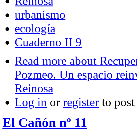
Reinosa
urbanismo
ecología
Cuaderno II 9
Read more
about Recuper
Pozmeo. Un espacio rein
Reinosa
Log in
or
register
to pos
El Cañón nº 11