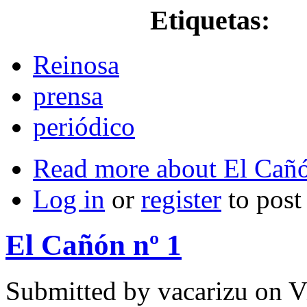
Etiquetas:
Reinosa
prensa
periódico
Read more
about El Cañó
Log in
or
register
to pos
El Cañón nº 1
Submitted by
vacarizu
on Vi