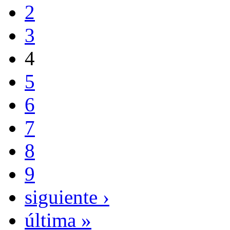
2
3
4
5
6
7
8
9
siguiente ›
última »