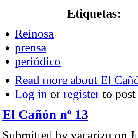
Etiquetas:
Reinosa
prensa
periódico
Read more
about El Cañó
Log in
or
register
to pos
El Cañón nº 13
Submitted by
vacarizu
on Ju