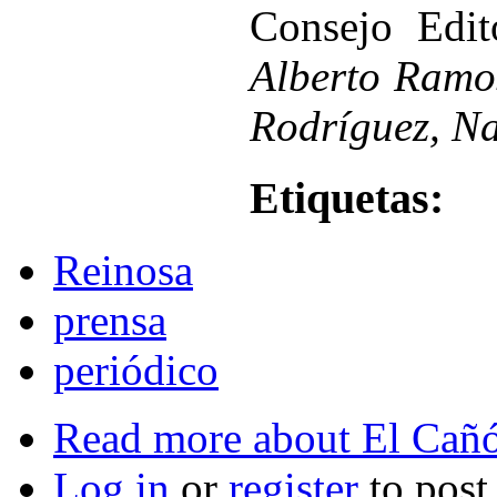
Consejo Edi
Alberto Ramo
Rodríguez, Na
Etiquetas:
Reinosa
prensa
periódico
Read more
about El Cañó
Log in
or
register
to pos