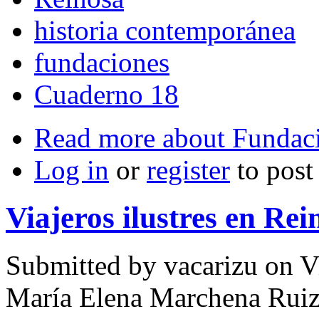
historia contemporánea
fundaciones
Cuaderno 18
Read more
about Fundaci
Log in
or
register
to pos
Viajeros ilustres en Rei
Submitted by
vacarizu
on Vi
María Elena Marchena Rui