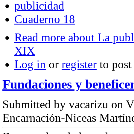
publicidad
Cuaderno 18
Read more
about La publi
XIX
Log in
or
register
to pos
Fundaciones y benefice
Submitted by
vacarizu
on Vi
Encarnación-Niceas Martín