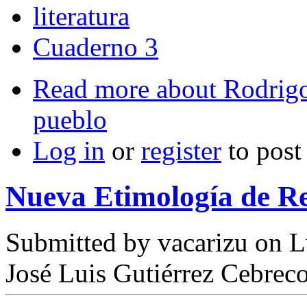
literatura
Cuaderno 3
Read more
about Rodrigo
pueblo
Log in
or
register
to pos
Nueva Etimología de R
Submitted by
vacarizu
on L
José Luis Gutiérrez Cebrec