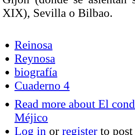
XIX), Sevilla o Bilbao.
Reinosa
Reynosa
biografía
Cuaderno 4
Read more
about El conde
Méjico
Log in
or
register
to pos