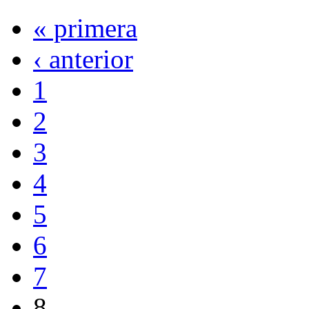
« primera
‹ anterior
1
2
3
4
5
6
7
8