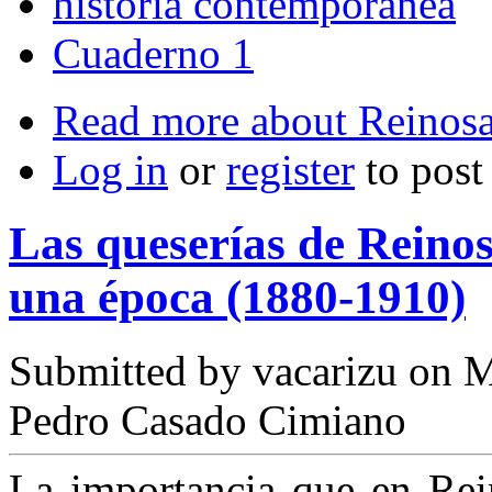
historia contemporánea
Cuaderno 1
Read more
about Reinosa
Log in
or
register
to pos
Las queserías de Reinos
una época (1880-1910)
Submitted by
vacarizu
on M
Pedro Casado Cimiano
La importancia que en Rein