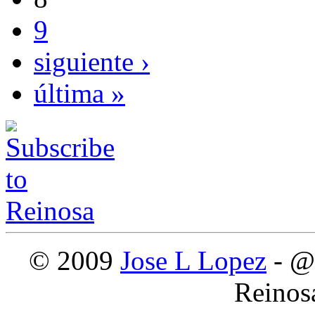
9
siguiente ›
última »
© 2009
Jose L Lopez
- @
Reinos