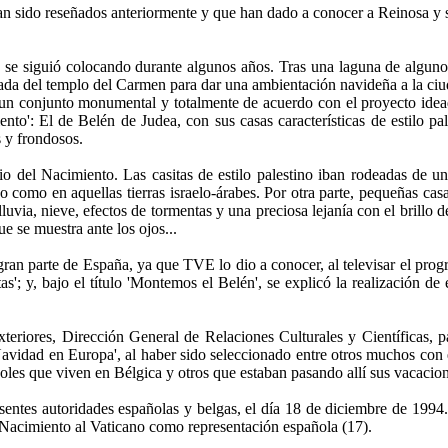
n sido reseñados anteriormente y que han dado a conocer a Reinosa y s
 se siguió colocando durante algunos años. Tras una laguna de algunos
ada del templo del Carmen para dar una ambientación navideña a la ciud
 un conjunto monumental y totalmente de acuerdo con el proyecto idead
nto': El de Belén de Judea, con sus casas características de estilo pal
 y frondosos.
io del Nacimiento. Las casitas de estilo palestino iban rodeadas de un
 como en aquellas tierras israelo-árabes. Por otra parte, pequeñas cas
luvia, nieve, efectos de tormentas y una preciosa lejanía con el brillo 
e se muestra ante los ojos...
ran parte de España, ya que TVE lo dio a conocer, al televisar el prog
; y, bajo el título 'Montemos el Belén', se explicó la realización de e
teriores, Dirección General de Relaciones Culturales y Científicas, par
vidad en Europa', al haber sido seleccionado entre otros muchos con est
oles que viven en Bélgica y otros que estaban pasando allí sus vacacion
entes autoridades españolas y belgas, el día 18 de diciembre de 1994.
te Nacimiento al Vaticano como representación española (17).