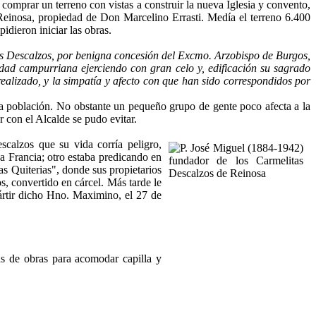
a comprar un terreno con vistas a construir la nueva Iglesia y convento,
 Reinosa, propiedad de Don Marcelino Errasti. Medía el terreno 6.400
idieron iniciar las obras.
as Descalzos, por benigna concesión del Excmo. Arzobispo de Burgos,
iudad campurriana ejerciendo con gran celo y, edificación su sagrado
realizado, y la simpatía y afecto con que han sido correspondidos por
 la población. No obstante un pequeño grupo de gente poco afecta a la
r con el Alcalde se pudo evitar.
scalzos que su vida corría peligro,
 a Francia; otro estaba predicando en
s Quiterias", donde sus propietarios
s, convertido en cárcel. Más tarde le
mártir dicho Hno. Maximino, el 27 de
as de obras para acomodar capilla y