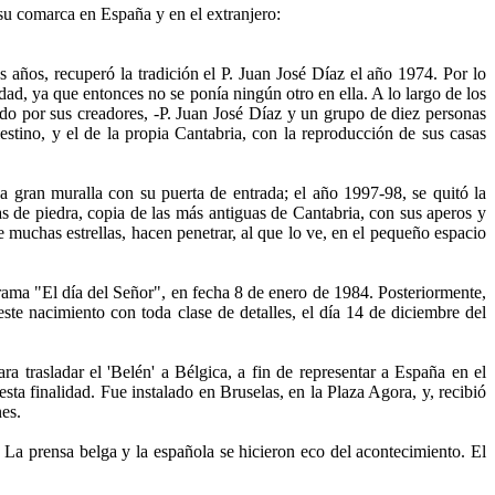
u comarca en España y en el extranjero:
 años, recuperó la tradición el P. Juan José Díaz el año 1974. Por lo
ad, ya que entonces no se ponía ningún otro en ella. A lo largo de los
o por sus creadores, -P. Juan José Díaz y un grupo de diez personas
estino, y el de la propia Cantabria, con la reproducción de sus casas
a gran muralla con su puerta de entrada; el año 1997-98, se quitó la
as de piedra, copia de las más antiguas de Cantabria, con sus aperos y
de muchas estrellas, hacen penetrar, al que lo ve, en el pequeño espacio
rama "El día del Señor", en fecha 8 de enero de 1984. Posteriormente,
ste nacimiento con toda clase de detalles, el día 14 de diciembre del
a trasladar el 'Belén' a Bélgica, a fin de representar a España en el
a finalidad. Fue instalado en Bruselas, en la Plaza Agora, y, recibió
es.
 La prensa belga y la española se hicieron eco del acontecimiento. El