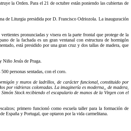
struye la Orden. Para el 21 de octubre están poniendo las cubiertas de
ana de Liturgia presidida por D. Francisco Odriozola. La inauguración
 vertientes pronunciadas y visera en la parte frontal que protege de la
 tímpano de la fachada es un gran ventanal con estructura de hormigón
entado, está presidido por una gran cruz y dos tallas de madera, que
 y Niño Jesús de Praga.
s 500 personas sentadas, con el coro.
ormigón y muros de ladrillos, de carácter funcional, constituido por
rados por vidrieras coloreadas. La imaginería es moderna,, de madera,
an Simón Stock recibiendo el escapulario de manos de la Virgen con el
scalzos; primero funcionó como escuela taller para la formación de
e España y Portugal, que optaron por la vida carmelitana.