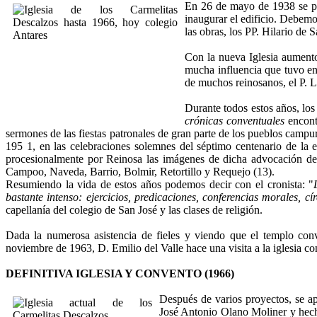
En 26 de mayo de 1938 se pus
inaugurar el edificio. Debemo
las obras, los PP. Hilario de
Con la nueva Iglesia aumento
mucha influencia que tuvo en
de muchos reinosanos, el P. L
Durante todos estos años, lo
crónicas conventuales
encontr
sermones de las fiestas patronales de gran parte de los pueblos campu
195 1, en las celebraciones solemnes del séptimo centenario de la e
procesionalmente por Reinosa las imágenes de dicha advocación de 
Campoo, Naveda, Barrio, Bolmir, Retortillo y Requejo (13).
Resumiendo la vida de estos años podemos decir con el cronista: "
bastante intenso: ejercicios, predicaciones, conferencias morales, cí
capellanía del colegio de San José y las clases de religión.
Dada la numerosa asistencia de fieles y viendo que el templo co
noviembre de 1963, D. Emilio del Valle hace una visita a la iglesia co
DEFINITIVA IGLESIA Y CONVENTO (1966)
Después de varios proyectos, se ap
José Antonio Olano Moliner y hecho