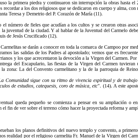
o la primera piedra y continuaron sin interrupción la obras hasta el 
s recordar a los dos religiosos que se dedicaron en cuerpo y alma, con n
 Santa Teresa y Demetrio del P. Corazón de María (11).
 el número de fieles que acudían a los cultos y se crearon otras asoci
 la juventud de la ciudad. Y al hablar de la Juventud del Carmelo debe
uis de Jesús Crucificado (12).
s Carmelitas se darán a conocer en toda la comarca de Campoo por medi
amos las salidas de los Padres al apostolado; vemos que es frecuente
rrianos y los que acrecentaron la devoción a la Virgen del Carmen. Por
ntrega del Escapulario, las fiestas de la Virgen del Carmen tuvieran
la zona: La del Convento carmelitano y la de la parroquia de Reino
La Comunidad sigue con su ritmo de vivencia espiritual y de trabajo
rculos de estudios, catequesis, coro de música, etc
". (14). A este apos
nventual queda pequeño se comienza a pensar en su ampliación o e
n el fin de ver sobre el terreno cómo hacer la proyectada reforma y amp
rueban los planos definitivos del nuevo templo y convento, a primero
s realidad por el religioso carmelita Fr. Manuel de la Virgen del Carme