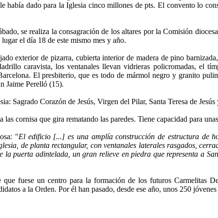
e había dado para la Iglesia cinco millones de pts. El convento lo con
ábado, se realiza la consagración de los altares por la Comisión dioces
 lugar el día 18 de este mismo mes y año.
ejado exterior de pizarra, cubierta interior de madera de pino barnizada,
 ladrillo caravista, los ventanales llevan vidrieras policromadas, el
arcelona. El presbiterio, que es todo de mármol negro y granito pulim
án Jaime Perelló (15).
esia: Sagrado Corazón de Jesús, Virgen del Pilar, Santa Teresa de Jesús
sta las cornisa que gira rematando las paredes. Tiene capacidad para una
osa: "
El edificio [...] es una amplía construcción de estructura de h
iglesia, de planta rectangular, con ventanales laterales rasgados, cer
obre la puerta adintelada, un gran relieve en piedra que representa a S
 que fuese un centro para la formación de los futuros Carmelitas De
datos a la Orden. Por él han pasado, desde ese año, unos 250 jóvenes d