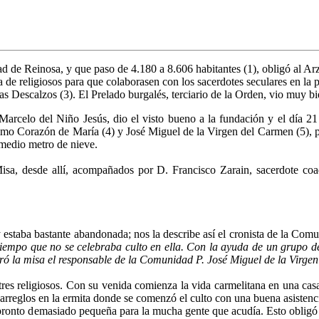
d de Reinosa, y que paso de 4.180 a 8.606 habitantes (1), obligó al Ar
e religiosos para que colaborasen con los sacerdotes seculares en la p
s Descalzos (3). El Prelado burgalés, terciario de la Orden, vio muy bie
Marcelo del Niño Jesús, dio el visto bueno a la fundación y el día 2
simo Corazón de María (4) y José Miguel de la Virgen del Carmen (5), p
 medio metro de nieve.
 Misa, desde allí, acompañados por D. Francisco Zarain, sacerdote coad
y estaba bastante abandonada; nos la describe así el cronista de la Com
iempo que no se celebraba culto en ella. Con la ayuda de un grupo de 
ó la misa el responsable de la Comunidad P. José Miguel de la Virge
tres religiosos. Con su venida comienza la vida carmelitana en una ca
 arreglos en la ermita donde se comenzó el culto con una buena asistenci
pronto demasiado pequeña para la mucha gente que acudía. Esto obligó a