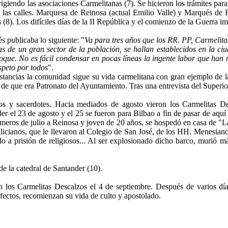
rigiendo las asociaciones Carmelitanas (7). Se hicieron los trámites par
e las calles. Marquesa de Reinosa (actual Emilio Valle) y Marqués de
(8). Los difíciles días de la II República y el comienzo de la Guerra imp
 publicaba lo siguiente: "
Va para tres años que los RR. PP, Carmelit
as de un gran sector de la población, se hallan establecidos en la c
Roque. No es fácil condensar en pocas líneas la ingente labor que han 
speto por todos
".
cunstancias la comunidad sigue su vida carmelitana con gran ejemplo de
o de que era Patronato del Ayuntamiento. Tras una entrevista del Superio
os y sacerdotes. Hacia mediados de agosto vieron los Carmelitas De
r el 23 de agosto y el 25 se fueron para Bilbao a fin de pasar de aquí
eros de julio a Reinosa y joven de 20 años, se hospedó en casa de "La
licianos, que le llevaron al Colegio de San José, de los HH. Menesiano
do a prisión de religiosos... Al ser explosionado dicho barco, murió 
 de la catedral de Santander (10).
n los Carmelitas Descalzos el 4 de septiembre. Después de varios dí
rfectos, recomienzan su vida de culto y apostolado.