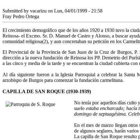
Submitted by
vacarizu
on Lun, 04/01/1999 - 21:58
Fray Pedro Ortega
El crecimiento demográfico que de los años 1920 a 1930 tuvo la ciuda
Reinosa- el Excmo. Sr. D. Manuel de Castro y Alonso, a buscar ayuda d
comunidad religiosa(2), y aun concretaban su petición en los Carmelita
El Provincial de la Provincia de San Juan de la Cruz de Burgos, P. 
dirección a la nueva fundación de Reinosa los PP. Demetrio del Purí
a las cinco y media de la tarde y se encuentran la ciudad cubierta con
Al día siguiente fueron a la Iglesia Parroquial a celebrar la Santa
arzobispo de Burgos para comenzar la fundación carmelitana.
CAPILLA DE SAN ROQUE (1930-1939)
No tenía por aquellos días culto 
suelo estaba encharcado; hacía t
domingo de septuagésima. Celebr
En el mes de marzo llegan otros 
de algunos seglares, harán varios
La capilla de San Roque resulto 