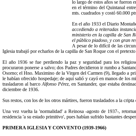
lo largo de estos años se fueron e
en el término del Quintanal entr
mts. cuadrados y costó 60.000 pts 
En el año 1933 el Diario Montañés
accediendo a reiteradas instanci
ministerio en la capilla de San 
el público piadoso, y con gran re
A pesar de lo difícil de las cir
Iglesia trabajó por echarlos de la capilla de San Roque con el pretext
El año 1936 se fue perdiendo la paz y seguridad para los religios
procuraron ponerse a salvo; dos Padres decidieron ir rumbo a Santande
Osorno; el Hno. Maximino de la Virgen del Carmen (9), llegado a prim
le habían ofrecido hospedaje; de aquí salió y cayó en manos de los mi
trasladaron al barco
Alfonso Pérez
, en Santander, que estaba destina
diciembre de 1936.
Sus restos, con los de los otros mártires, fueron trasladados a la cripta
Una vez vuelta la 'normalidad' a Reinosa -agosto de 1937-, retorna
residencia 'a su estado primitivo', pues habían sufrido bastantes despe
PRIMERA IGLESIA Y CONVENTO (1939-1966)