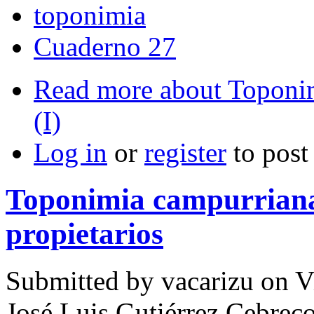
toponimia
Cuaderno 27
Read more
about Toponim
(I)
Log in
or
register
to pos
Toponimia campurriana
propietarios
Submitted by
vacarizu
on Vi
José Luis Gutiérrez Cebrec