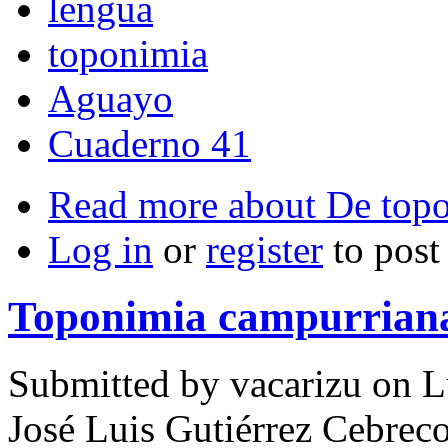
lengua
toponimia
Aguayo
Cuaderno 41
Read more
about De top
Log in
or
register
to pos
Toponimia campurriana:
Submitted by
vacarizu
on L
José Luis Gutiérrez Cebrec