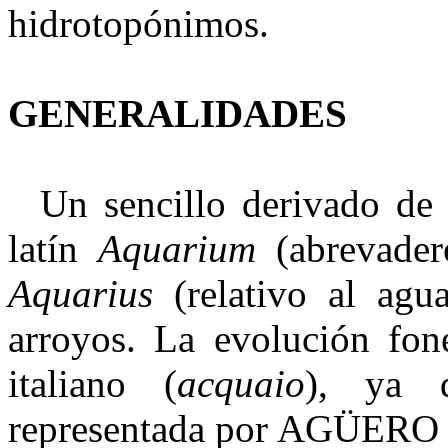
hidrotopónimos.
GENERALIDADES
Un sencillo derivado d
latín
Aquarium
(abrevader
Aquarius
(relativo al agu
arroyos. La evolución foné
italiano (
acquaio
), ya q
representada por AGÜERO 