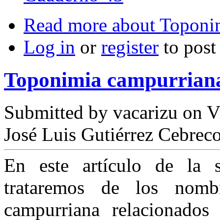
Read more
about Toponim
Log in
or
register
to pos
Toponimia campurriana:
Submitted by
vacarizu
on Vi
José Luis Gutiérrez Cebrec
En este artículo de la 
trataremos de los nom
campurriana relacionados