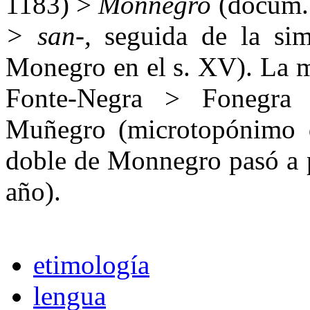
1183) >
Monnegro
(docum. 
> san-,
seguida de la simp
Monegro en el s. XV). La m
Fonte-Negra > Fonegra 
Muñegro (microtopónimo d
doble de Monnegro pasó a 
año).
etimología
lengua