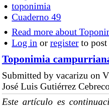
toponimia
Cuaderno 49
Read more
about Toponim
Log in
or
register
to pos
Toponimia campurriana:
Submitted by
vacarizu
on Vi
José Luis Gutiérrez Cebrec
Este artículo es continua