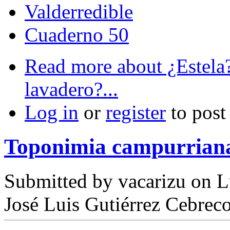
Valderredible
Cuaderno 50
Read more
about ¿Estela?
lavadero?...
Log in
or
register
to pos
Toponimia campurriana
Submitted by
vacarizu
on L
José Luis Gutiérrez Cebrec