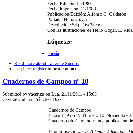
Fecha Edición: 11/1988
Fecha Impresión: 11/1988
Publicación/Edición: Alfonso C. Calderón
Portada: Helio Gogar
Descripción: 54 p. 16x24 cm
Con las ilustraciones de Helio Gogar, L. Rio
Etiquetas:
poesía
Read more
about Taller de Sueños
Log in
or
register
to post comments
Cuadernos de Campoo nº 10
Submitted by
vacarizu
on Lun, 21/11/2011 - 15:03
Casa de Cultura "Sánchez Díaz"
Cuadernos de Campoo
Época II. Año IV. Número 10. Noviembre 2
Cuadernos de Campoo es una publicación de
Equipo asesor:
Jesús Allende Valcuende, M