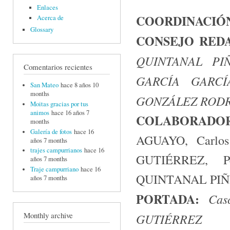
Enlaces
COORDINACIÓ
Acerca de
Glossary
CONSEJO RED
QUINTANAL PIÑ
Comentarios recientes
GARCÍA GARCÍ
San Mateo
hace 8 años 10
months
GONZÁLEZ RODRÍ
Moitas gracias por tus
animos
hace 16 años 7
COLABORADO
months
Galería de fotos
hace 16
AGUAYO, Carlo
años 7 months
trajes campurrianos
hace 16
GUTIÉRREZ, 
años 7 months
Traje campurriano
hace 16
QUINTANAL PI
años 7 months
PORTADA:
Cas
Monthly archive
GUTIÉRREZ