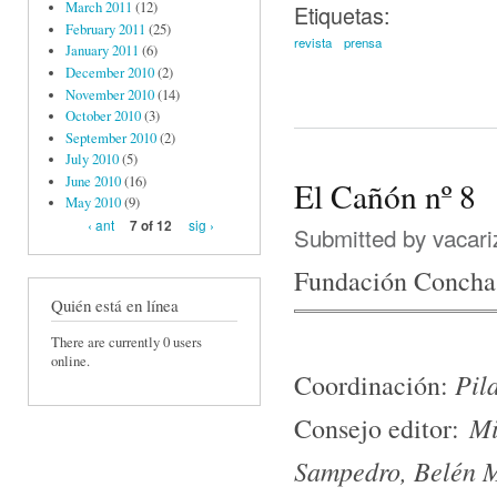
March 2011
(12)
Etiquetas:
February 2011
(25)
revista
prensa
January 2011
(6)
December 2010
(2)
November 2010
(14)
October 2010
(3)
September 2010
(2)
July 2010
(5)
June 2010
(16)
El Cañón nº 8
May 2010
(9)
‹ ant
sig ›
7 of 12
Submitted by
vacari
Fundación Concha
Quién está en línea
There are currently 0 users
online.
Pil
Coordinación:
Mi
Consejo editor:
Sampedro, Belén M