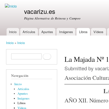
Ski
mai
vacarizu.es
con
Página Alternativa de Reinosa y Campoo
Inicio
Artículos
Apuntes
Imágenes
Libros
Vídeos
Main menu
Inicio
»
Inicio
You are here
Formulario de búsqueda
Buscar
La Majada Nº 
Submitted by
vacari
Navegación
Asociación Cultura
Inicio
L
Artículos
Apuntes
AÑO XII. Número 
Imágenes
Libros
Vídeos