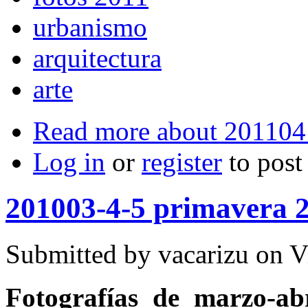
urbanismo
arquitectura
arte
Read more
about 201104 
Log in
or
register
to pos
201003-4-5 primavera 
Submitted by
vacarizu
on Vi
Fotografías de marzo-abr