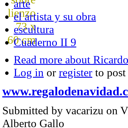
arte
el artista y su obra
escultura
Cuaderno II 9
Read more
about Ricardo
Log in
or
register
to pos
www.regalodenavidad.
Submitted by
vacarizu
on Vi
Alberto Gallo