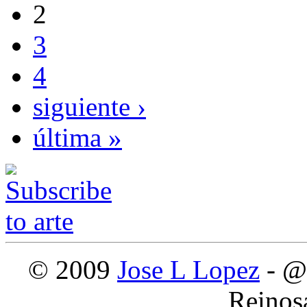
2
3
4
siguiente ›
última »
© 2009
Jose L Lopez
- @
Reinos