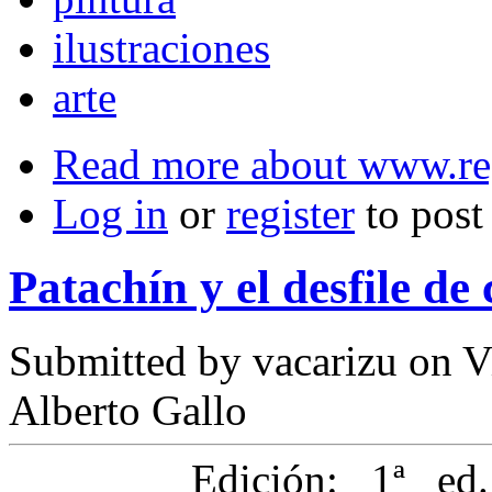
ilustraciones
arte
Read more
about www.re
Log in
or
register
to pos
Patachín y el desfile de
Submitted by
vacarizu
on Vi
Alberto Gallo
Edición: 1ª ed