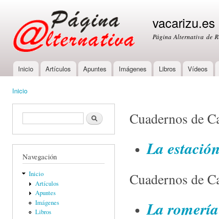
Ski
mai
vacarizu.es
con
Página Alternativa de 
Inicio
Artículos
Apuntes
Imágenes
Libros
Vídeos
Main menu
Inicio
You are here
Cuadernos de 
Formulario de búsqueda
Buscar
La estació
Navegación
Inicio
Cuadernos de C
Artículos
Apuntes
La romería
Imágenes
Libros