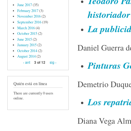
Teodoro Pas
June 2017
(35)
historiado
February 2017
(3)
November 2016
(2)
September 2016
(19)
La publicid
March 2016
(4)
October 2015
(2)
June 2015
(2)
Daniel Guerra d
January 2015
(2)
October 2014
(2)
August 2014
(2)
Pinturas G
‹ ant
sig ›
3 of 12
Demetrio Duque
Quién está en línea
There are currently 0 users
Los repatri
online.
Diana Vega Alm