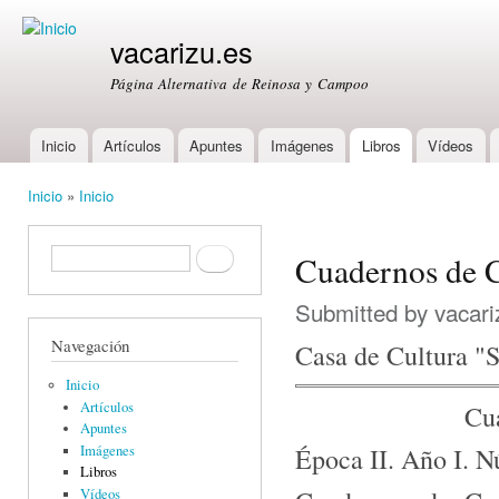
Ski
mai
vacarizu.es
con
Página Alternativa de Reinosa y Campoo
Inicio
Artículos
Apuntes
Imágenes
Libros
Vídeos
Main menu
Inicio
»
Inicio
You are here
Formulario de búsqueda
Buscar
Cuadernos de 
Submitted by
vacari
Navegación
Casa de Cultura "
Inicio
Artículos
Cu
Apuntes
Época II. Año I. 
Imágenes
Libros
Vídeos