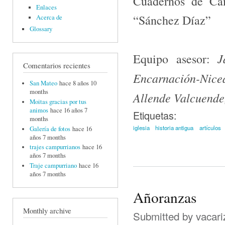
Cuadernos de Ca
Enlaces
“Sánchez Díaz”
Acerca de
Glossary
J
Equipo asesor:
Comentarios recientes
Encarnación-Nice
San Mateo
hace 8 años 10
months
Allende Valcuende
Moitas gracias por tus
animos
hace 16 años 7
Etiquetas:
months
iglesia
historia antigua
artículos
Galería de fotos
hace 16
años 7 months
trajes campurrianos
hace 16
años 7 months
Traje campurriano
hace 16
años 7 months
Añoranzas
Monthly archive
Submitted by
vacari