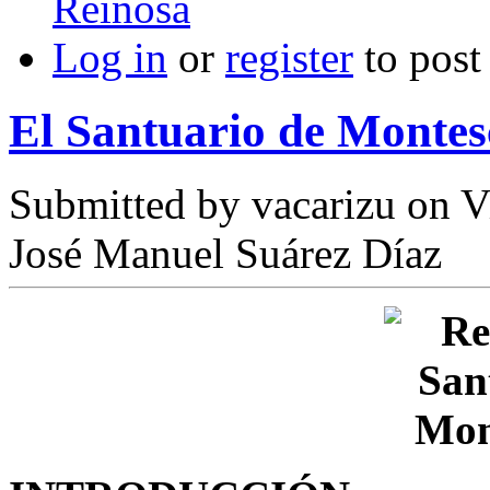
Reinosa
Log in
or
register
to pos
El Santuario de Montesc
Submitted by
vacarizu
on Vi
José Manuel Suárez Díaz