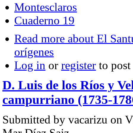
Montesclaros
Cuaderno 19
Read more
about El Santu
orígenes
Log in
or
register
to pos
D. Luis de los Ríos y V
campurriano (1735-178
Submitted by
vacarizu
on Vi
Mar Díaz Saiz