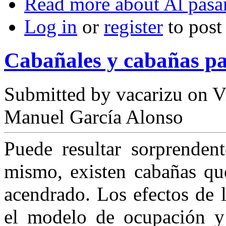
Read more
about Al pasar
Log in
or
register
to pos
Cabañales y cabañas p
Submitted by
vacarizu
on Vi
Manuel García Alonso
Puede resultar sorprende
mismo, existen cabañas que
acendrado. Los efectos de 
el mo­delo de ocupación y 