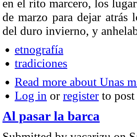
en el rito marcero, los lug
de marzo para dejar atrás l
del duro invierno, y anhelab
etnografía
tradiciones
Read more
about Unas ma
Log in
or
register
to pos
Al pasar la barca
Submitted by
vacarizu
on Sá