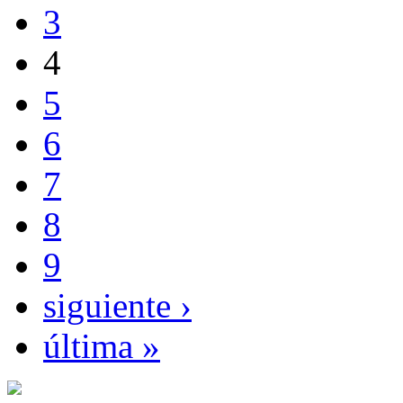
3
4
5
6
7
8
9
siguiente ›
última »