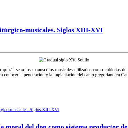
túrgico-musicales. Siglos XIII-XVI
r quizás sean los manuscritos musicales utilizados como cubiertas de
en conocer la penetración y la implantación del canto gregoriano en C
gico-musicales. Siglos XIII-XVI
mía moral del don como sistema productor d