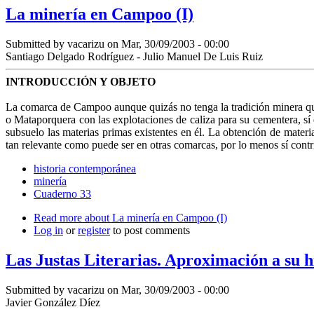
La minería en Campoo (I)
Submitted by
vacarizu
on Mar, 30/09/2003 - 00:00
Santiago Delgado Rodríguez - Julio Manuel De Luis Ruiz
INTRODUCCIÓN Y OBJETO
La comarca de Campoo aunque quizás no tenga la tradición minera que
o Mataporquera con las explotaciones de caliza para su cementera, sí 
subsuelo las materias primas existentes en él. La obtención de mater
tan relevante como puede ser en otras comarcas, por lo menos sí contri
historia contemporánea
minería
Cuaderno 33
Read more
about La minería en Campoo (I)
Log in
or
register
to post comments
Las Justas Literarias. Aproximación a su h
Submitted by
vacarizu
on Mar, 30/09/2003 - 00:00
Javier González Díez