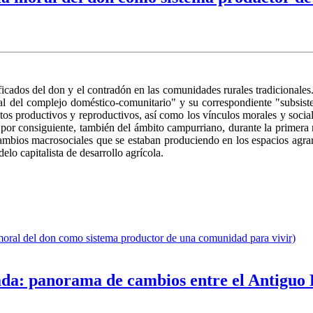
ficados del don y el contradón en las comunidades rurales tradicionales. 
al del complejo doméstico-comunitario" y su correspondiente "subsiste
ntos productivos y reproductivos, así como los vínculos morales y socia
 por consiguiente, también del ámbito campurriano, durante la primera m
s cambios macrosociales que se estaban produciendo en los espacios ag
elo capitalista de desarrollo agrícola.
 moral del don como sistema productor de una comunidad para vivir)
da: panorama de cambios entre el Antiguo 