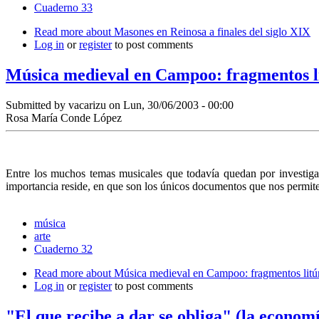
Cuaderno 33
Read more
about Masones en Reinosa a finales del siglo XIX
Log in
or
register
to post comments
Música medieval en Campoo: fragmentos li
Submitted by
vacarizu
on Lun, 30/06/2003 - 00:00
Rosa María Conde López
Entre los muchos temas musicales que todavía quedan por investiga
importancia reside, en que son los únicos documentos que nos permit
música
arte
Cuaderno 32
Read more
about Música medieval en Campoo: fragmentos litúr
Log in
or
register
to post comments
"El que recibe a dar se obliga" (la econo