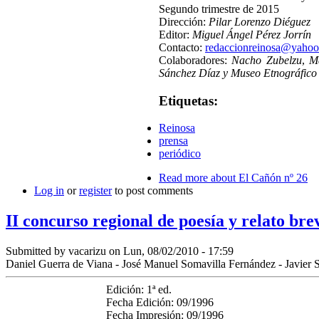
Segundo trimestre de 2015
Dirección:
Pilar Lorenzo Diéguez
Editor:
Miguel Ángel Pérez Jorrín
Contacto:
redaccionreinosa@yahoo
Colaboradores:
Nacho Zubelzu
,
Ma
Sánchez Díaz y Museo Etnográfico
Etiquetas:
Reinosa
prensa
periódico
Read more
about El Cañón nº 26
Log in
or
register
to post comments
II concurso regional de poesía y relato bre
Submitted by
vacarizu
on Lun, 08/02/2010 - 17:59
Daniel Guerra de Viana - José Manuel Somavilla Fernández - Javier 
Edición: 1ª ed.
Fecha Edición: 09/1996
Fecha Impresión: 09/1996