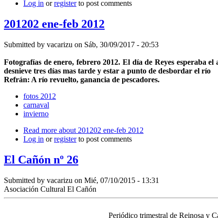
Log in
or
register
to post comments
201202 ene-feb 2012
Submitted by
vacarizu
on Sáb, 30/09/2017 - 20:53
Fotografías de enero, febrero 2012. El día de Reyes esperaba e
desnieve tres días mas tarde y estar a punto de desbordar el río
Refrán: A río revuelto, ganancia de pescadores.
fotos 2012
carnaval
invierno
Read more
about 201202 ene-feb 2012
Log in
or
register
to post comments
El Cañón nº 26
Submitted by
vacarizu
on Mié, 07/10/2015 - 13:31
Asociación Cultural El Cañón
Periódico trimestral de Reinosa y