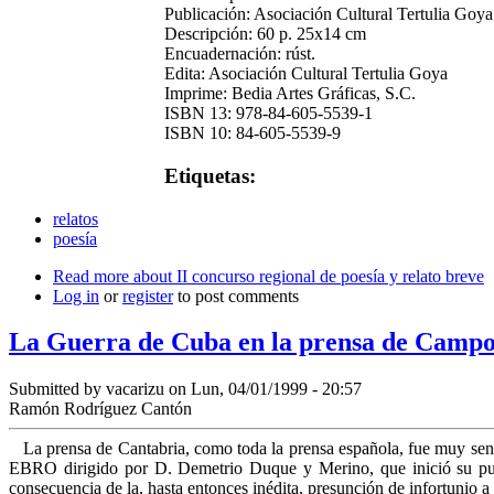
Publicación: Asociación Cultural Tertulia Goy
Descripción: 60 p. 25x14 cm
Encuadernación: rúst.
Edita: Asociación Cultural Tertulia Goya
Imprime: Bedia Artes Gráficas, S.C.
ISBN 13: 978-84-605-5539-1
ISBN 10: 84-605-5539-9
Etiquetas:
relatos
poesía
Read more
about II concurso regional de poesía y relato breve
Log in
or
register
to post comments
La Guerra de Cuba en la prensa de Camp
Submitted by
vacarizu
on Lun, 04/01/1999 - 20:57
Ramón Rodríguez Cantón
La prensa de Cantabria, como toda la prensa española, fue muy sensi
EBRO dirigido por D. Demetrio Duque y Merino, que inició su publi
consecuencia de la, hasta entonces inédita, presunción de infortunio a