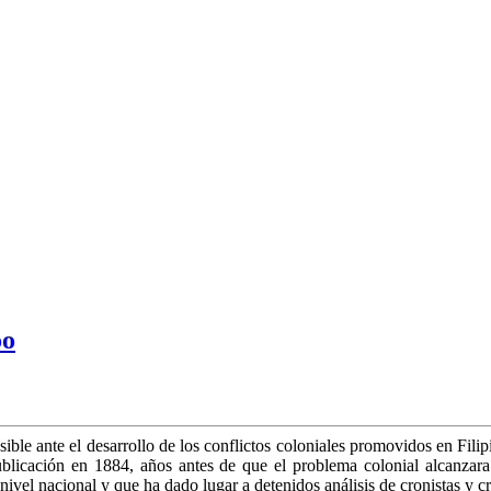
a
oo
ble ante el desarrollo de los conflictos coloniales promovidos en Fi
cación en 1884, años antes de que el problema colonial alcanzara s
 nivel nacional y que ha dado lugar a detenidos análisis de cronistas y 