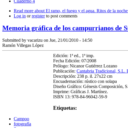
Cuaderno 4
Read more
about El ramo, el fuego y el agua. Ritos de la noche
Log in
or
register
to post comments
Memoria gráfica de los campurrianos de Su
Submitted by
vacarizu
on Jue, 21/01/2010 - 14:50
Ramón Villegas López
Edición: 1ª ed., 1ª imp.
Fecha Edición: 07/2008
Prólogo: Nicanor Gutiérrez Lozano
Publicación:
Cantabria Tradicional, S.L
Descripción: 238 p. il. 27x22 cm
Encuadernación: rústico con solapa
Diseño Gráfico: Génesis Composición, S
Imprime: Gráficas J. Martínez.
ISBN 13: 978-84-96042-59-9
Etiquetas:
Campoo
fotografía