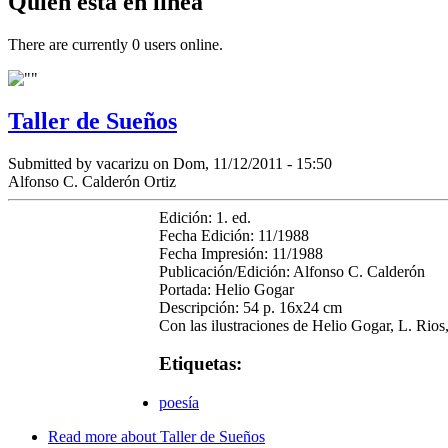
Quién está en línea
There are currently 0 users online.
Taller de Sueños
Submitted by
vacarizu
on Dom, 11/12/2011 - 15:50
Alfonso C. Calderón Ortiz
Edición: 1. ed.
Fecha Edición: 11/1988
Fecha Impresión: 11/1988
Publicación/Edición: Alfonso C. Calderón
Portada: Helio Gogar
Descripción: 54 p. 16x24 cm
Con las ilustraciones de Helio Gogar, L. Rio
Etiquetas:
poesía
Read more
about Taller de Sueños